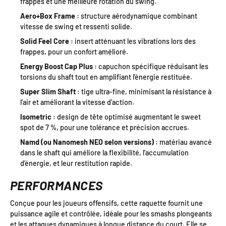
frappes et une meilleure rotation du swing.
Aero+Box Frame
: structure aérodynamique combinant
vitesse de swing et ressenti solide.
Solid Feel Core
: insert atténuant les vibrations lors des
frappes, pour un confort amélioré.
Energy Boost Cap Plus
: capuchon spécifique réduisant les
torsions du shaft tout en amplifiant l’énergie restituée.
Super Slim Shaft
: tige ultra-fine, minimisant la résistance à
l’air et améliorant la vitesse d’action.
Isometric
: design de tête optimisé augmentant le sweet
spot de 7 %, pour une tolérance et précision accrues.
Namd (ou Nanomesh NEO selon versions)
: matériau avancé
dans le shaft qui améliore la flexibilité, l’accumulation
d’énergie, et leur restitution rapide.
PERFORMANCES
Conçue pour les joueurs offensifs, cette raquette fournit une
puissance agile et contrôlée, idéale pour les smashs plongeants
et les attaques dynamiques à longue distance du court. Elle se