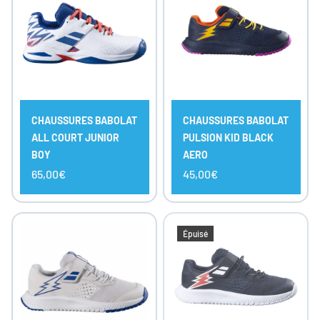
CHAUSSURES BABOLAT
CHAUSSURES BABOLAT
ALL COURT JUNIOR
PULSION KID BLACK
BOY
AERO
65,00€
45,00€
Épuisé