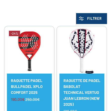
FILTRER
-24%
RAQUETTE PADEL
RAQUETTE DE PADEL
BULLPADEL XPLO
BABOLAT
COMFORT 2025
TECHNICAL VERTUO
JUAN LEBRON (NEW
190,00€
250,00€
2025)