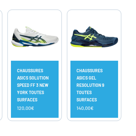
CHOISIR
CHOISIR
LES
LES
OPTIONS
OPTIONS
CHAUSSURES
CHAUSSURES
ASICS SOLUTION
ASICS GEL
SPEED FF 3 NEW
RESOLUTION 9
YORK TOUTES
TOUTES
SURFACES
SURFACES
120,00€
140,00€