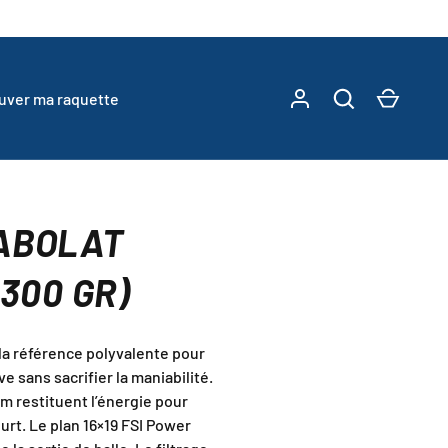
Se connecter
Recherche
Panier
ouver ma raquette
ABOLAT
(300 GR)
 la référence polyvalente pour
 sans sacrifier la maniabilité.
m restituent l’énergie pour
urt. Le plan 16×19 FSI Power