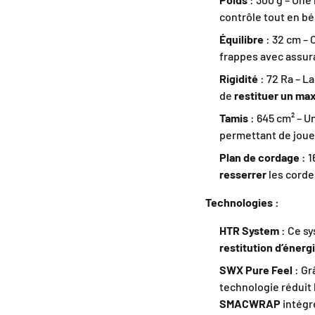
contrôle tout en bé
Équilibre
: 32 cm – 
frappes avec assur
Rigidité
: 72 Ra – L
de
restituer un ma
Tamis
: 645 cm² – U
permettant de joue
Plan de cordage
: 1
resserrer
les corde
Technologies :
HTR System
: Ce s
restitution d’énerg
SWX Pure Feel
: Gr
technologie réduit 
SMACWRAP
intégr