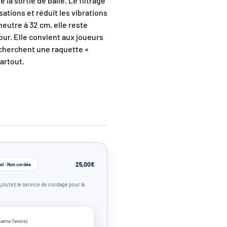
 la sortie de balle. Le filtrage
ations et réduit les vibrations
neutre à 32 cm, elle reste
tour. Elle convient aux joueurs
 cherchent une raquette «
artout.
25,00€
el : Non cordée
Ajoutez le service de cordage pour la
ette Tennis)