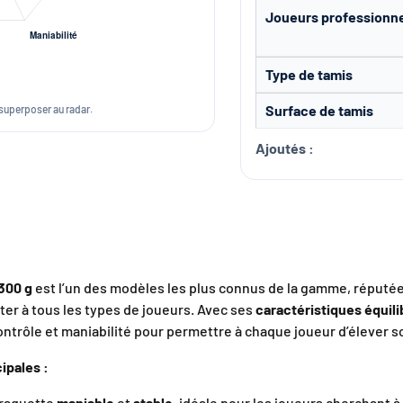
Joueurs professionn
Type de tamis
Surface de tamis
 superposer au radar.
Ajoutés :
 300 g
est l’un des modèles les plus connus de la gamme, réputé
pter à tous les types de joueurs. Avec ses
caractéristiques équil
ntrôle et maniabilité pour permettre à chaque joueur d’élever so
ipales :
 raquette
maniable
et
stable
, idéale pour les joueurs cherchant à 