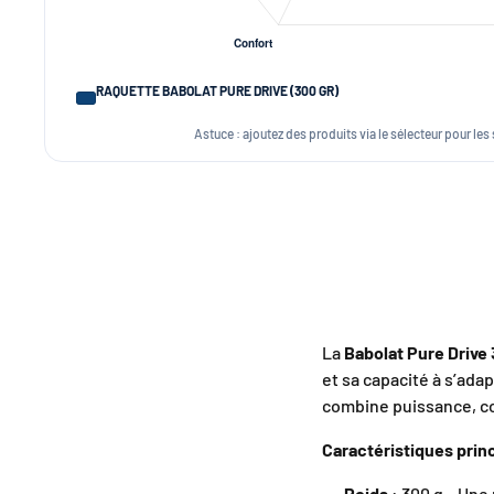
RAQUETTE BABOLAT PURE DRIVE (300 GR)
Astuce : ajoutez des produits via le sélecteur pour les
La
Babolat Pure Drive
et sa capacité à s’ada
combine puissance, co
Caractéristiques princ
Poids
: 300 g – Une