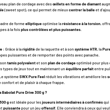
veau plan de cordage avec des
œillets en forme de diamant
augme
ale
(sweet spot), ce qui permet de mieux
centrer la balle
et d’ajo
cadre de forme
elliptique
optimise la
résistance à la torsion
, offr
pes à la fois
plus contrôlées et plus puissantes
.
ve
: Grâce à la
rigidité
de la raquette et à son
système HTR
, la
Pure
ppes puissantes et de remporter des points avec panache.
 son
tamis polyvalent
et son
plan de cordage
optimisé pour plus d
ts types de jeux tout en maintenant un
équilibre parfait
entre pui
Le système
SWX Pure Feel
réduit les vibrations et améliore les
s
e confort et de plaisir à chaque frappe.
la Babolat Pure Drive 300 g ?
 300 g
est idéale pour les
joueurs intermédiaires à confirmés
qui
et
puissante
pour un jeu
offensif
. Elle conviendra à ceux qui veu