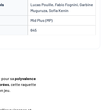
els
Lucas Pouille, Fabio Fognini, Garbine
Muguruza, Sofia Kenin
Mid Plus (MP)
645
e pour sa
polyvalence
ibrées
, cette raquette
n jeu.
allier puissance et