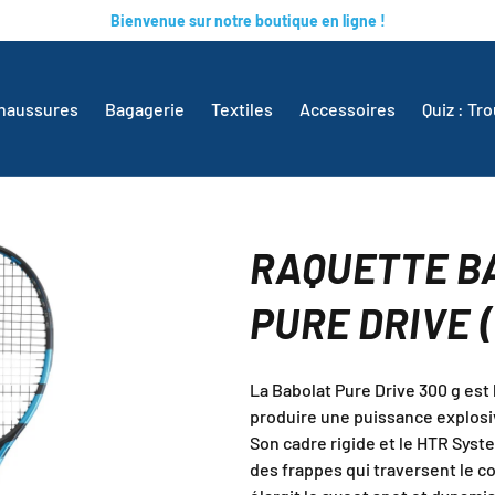
Bienvenue sur notre boutique en ligne !
haussures
Bagagerie
Textiles
Accessoires
Quiz : Tr
RAQUETTE B
PURE DRIVE 
La Babolat Pure Drive 300 g est
produire une puissance explosive
Son cadre rigide et le HTR Syste
des frappes qui traversent le co