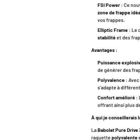
FSI Power
: Ce nou
zone de frappe idé
vos frappes.
Elliptic Frame
: Le 
stabilité
et des frap
Avantages :
Puissance explosi
de générer des fra
Polyvalence
: Avec
s’adapte à différen
Confort amélioré
: 
offrant ainsi plus d
À qui je conseillerais 
La
Babolat Pure Drive
raquette
polyvalente