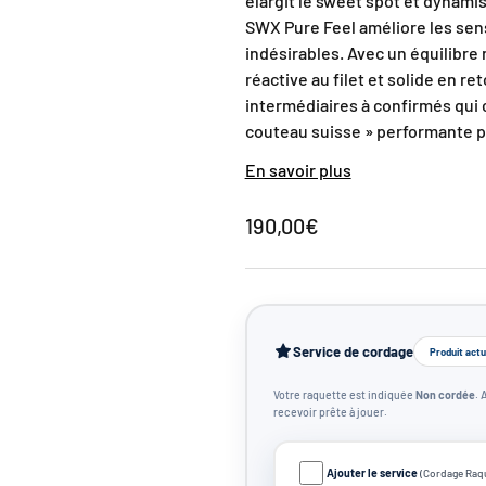
élargit le sweet spot et dynamise
SWX Pure Feel améliore les sens
indésirables. Avec un équilibre 
réactive au filet et solide en re
intermédiaires à confirmés qui
couteau suisse » performante p
En savoir plus
190,00€
Service de cordage
Produit actu
Votre raquette est indiquée
Non cordée
. 
recevoir prête à jouer.
Ajouter le service
(Cordage Raqu