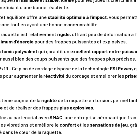
néficiant d’une bonne réactivité.
Cet équilibre offre une
stabilité optimale à l'impact
, vous permet
ance tout en ayant une bonne manœuvrabilité.
a raquette est relativement
rigide
, offrant peu de déformation à l
ximum d’énergie
pour des frappes puissantes et explosives.
n
tamis polyvalent
qui garantit un
excellent rapport entre puissa
r aussi bien des coups puissants que des frappes plus précises.
6x19 – Ce plan de cordage dispose de la technologie
FSI Power
, 
s pour augmenter la
réactivité
du cordage et améliorer les
prise
ystème augmente la
rigidité
de la raquette en torsion, permettant
ie
et de réaliser des frappes
plus explosives
.
âce au partenariat avec
SMAC
, une entreprise aéronautique fran
les vibrations et améliore le
confort
et les
sensations de jeu
, gr
é dans le cœur de la raquette.