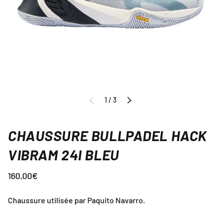
de
1
/
3
PRÉCÉDENT
SUIVANT
CHAUSSURE BULLPADEL HACK
VIBRAM 24I BLEU
160,00€
Chaussure utilisée par Paquito Navarro.